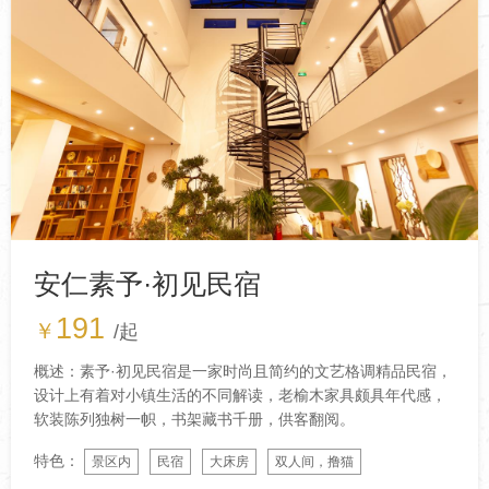
安仁素予·初见民宿
191
￥
/起
概述：素予·初见民宿是一家时尚且简约的文艺格调精品民宿，
设计上有着对小镇生活的不同解读，老榆木家具颇具年代感，
软装陈列独树一帜，书架藏书千册，供客翻阅。
特色：
景区内
民宿
大床房
双人间，撸猫