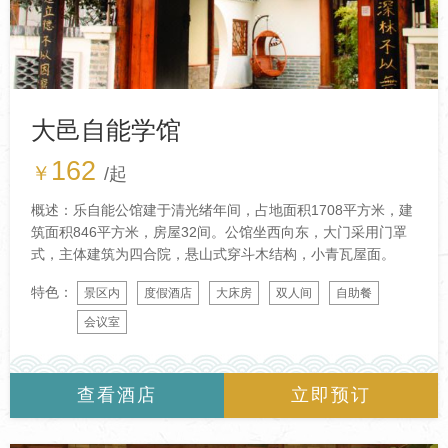
大邑自能学馆
162
￥
/起
概述：乐自能公馆建于清光绪年间，占地面积1708平方米，建
筑面积846平方米，房屋32间。公馆坐西向东，大门采用门罩
式，主体建筑为四合院，悬山式穿斗木结构，小青瓦屋面。
特色：
景区内
度假酒店
大床房
双人间
自助餐
会议室
查看酒店
立即预订