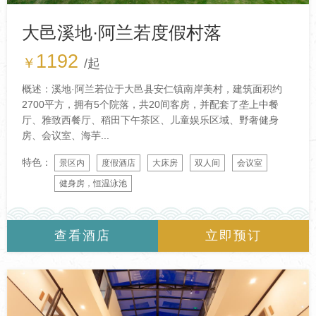
大邑溪地·阿兰若度假村落
1192
￥
/起
概述：溪地·阿兰若位于大邑县安仁镇南岸美村，建筑面积约
2700平方，拥有5个院落，共20间客房，并配套了垄上中餐
厅、雅致西餐厅、稻田下午茶区、儿童娱乐区域、野奢健身
房、会议室、海芋...
特色：
景区内
度假酒店
大床房
双人间
会议室
健身房，恒温泳池
查看酒店
立即预订