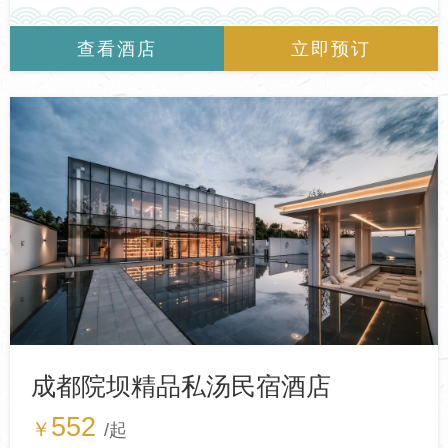
查看酒店
立即预订
成都院坝精品私汤民宿酒店
552
￥
/起