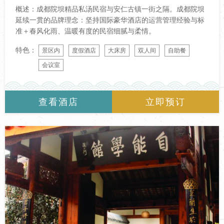
概述：成都院坝精品私汤民宿与安仁古镇一街之隔。成都院坝
延续一贯的品牌理念：坚持国际豪华酒店的运营管理经验与标
准＋春风化雨、温暖有度的民宿细腻与柔情。
特色：
景区内
度假酒店
大床房
双人间
自助餐
会议室
查看酒店
立即预订