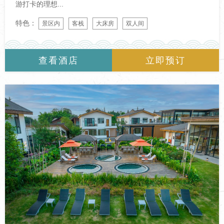
游打卡的理想...
特色：
景区内
客栈
大床房
双人间
查看酒店
立即预订