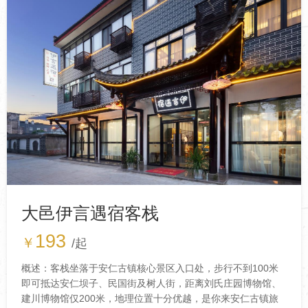
大邑伊言遇宿客栈
193
￥
/起
概述：客栈坐落于安仁古镇核心景区入口处，步行不到100米
即可抵达安仁坝子、民国街及树人街，距离刘氏庄园博物馆、
建川博物馆仅200米，地理位置十分优越，是你来安仁古镇旅