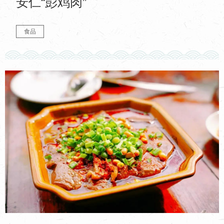
安仁“彭鸡肉”
食品