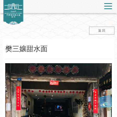
返 回
樊三孃甜水面