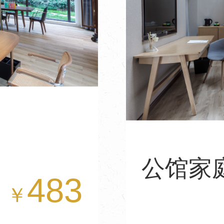
公馆家
483
￥