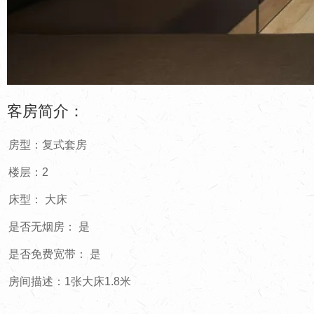
客房简介：
房型：复式套房
楼层：2
床型： 大床
是否无烟房： 是
是否免费宽带： 是
房间描述：1张大床1.8米