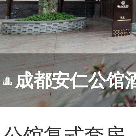
成都安仁公馆
公馆复式套房