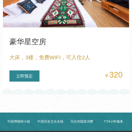
豪华星空房
大床，3楼，免费WIFI，可入住2人
320
￥
立即预定
中国博物馆小镇
中国历史文化名镇
无任何隐形消费
7*24小时服务