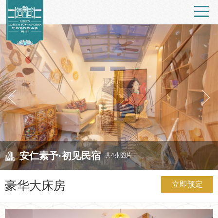
安仁素予·初见民宿
共4张图片
豪华大床房
立即预定