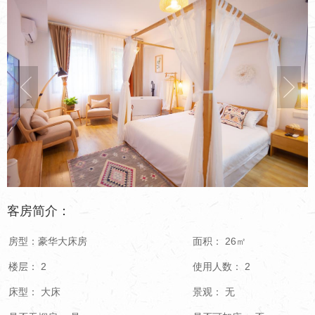
客房简介：
房型：豪华大床房
面积： 26㎡
楼层： 2
使用人数： 2
床型： 大床
景观： 无